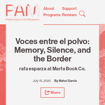
Skip
Performance
About
Support
to
Art
Programs
Reviews
content
Museum
Review
Voces entre el polvo:
Memory, Silence, and
the Border
rafa esparza at Marfa Book Co.
July 15, 2025
By Nahui Garcia
Share