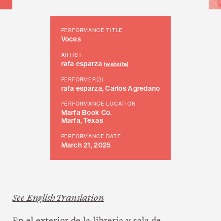
PERFORMANCE TITLE
Voces
ARTIST
rafa esparza
(
website
)
PERFORMER(S)
rafa esparza, Carlos Agredano
PERFORMANCE LOCATION
Marfa Book Co.
Marfa, Texas
PERFORMANCE DATE
March 21, 2025
See English Translation