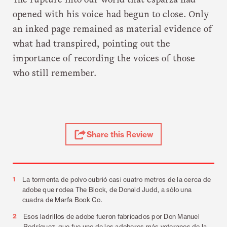
The rupture into our world that esparza had
opened with his voice had begun to close. Only
an inked page remained as material evidence of
what had transpired, pointing out the
importance of recording the voices of those
who still remember.
Share
Share this Review
Review
Footnotes
1
La tormenta de polvo cubrió casi cuatro metros de la cerca de
adobe que rodea The Block, de Donald Judd, a sólo una
cuadra de Marfa Book Co.
2
Esos ladrillos de adobe fueron fabricados por Don Manuel
Rodríguez, que fue uno de los adoberos más veteranos de la