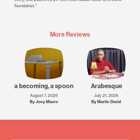
foundation.”
More Reviews
a becoming, a spoon
Arabesque
August 7, 2026
July 21, 2026
By Joey Mauro
By Martin David
Mailing
List
Sign