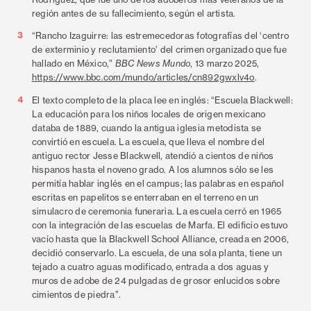
región antes de su fallecimiento, según el artista.
3
“Rancho Izaguirre: las estremecedoras fotografías del ‘centro
de exterminio y reclutamiento’ del crimen organizado que fue
hallado en México,”
BBC News Mundo
, 13 marzo 2025,
https://www.bbc.com/mundo/articles/cn892gwxlv4o
.
4
El texto completo de la placa lee en inglés: “Escuela Blackwell:
La educación para los niños locales de origen mexicano
databa de 1889, cuando la antigua iglesia metodista se
convirtió en escuela. La escuela, que lleva el nombre del
antiguo rector Jesse Blackwell, atendió a cientos de niños
hispanos hasta el noveno grado. A los alumnos sólo se les
permitía hablar inglés en el campus; las palabras en español
escritas en papelitos se enterraban en el terreno en un
simulacro de ceremonia funeraria. La escuela cerró en 1965
con la integración de las escuelas de Marfa. El edificio estuvo
vacío hasta que la Blackwell School Alliance, creada en 2006,
decidió conservarlo. La escuela, de una sola planta, tiene un
tejado a cuatro aguas modificado, entrada a dos aguas y
muros de adobe de 24 pulgadas de grosor enlucidos sobre
cimientos de piedra”.