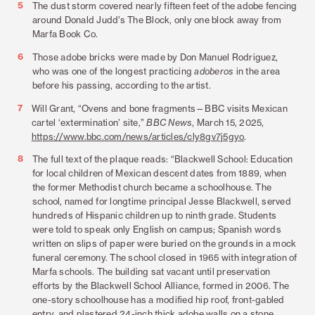
5
The dust storm covered nearly fifteen feet of the adobe fencing
around Donald Judd’s The Block, only one block away from
Marfa Book Co.
6
Those adobe bricks were made by Don Manuel Rodriguez,
who was one of the longest practicing
adoberos
in the area
before his passing, according to the artist.
7
Will Grant, “Ovens and bone fragments—BBC visits Mexican
cartel ‘extermination’ site,”
BBC News
, March 15, 2025,
https://www.bbc.com/news/articles/cly8gv7j5gyo
.
8
The full text of the plaque reads: “Blackwell School: Education
for local children of Mexican descent dates from 1889, when
the former Methodist church became a schoolhouse. The
school, named for longtime principal Jesse Blackwell, served
hundreds of Hispanic children up to ninth grade. Students
were told to speak only English on campus; Spanish words
written on slips of paper were buried on the grounds in a mock
funeral ceremony. The school closed in 1965 with integration of
Marfa schools. The building sat vacant until preservation
efforts by the Blackwell School Alliance, formed in 2006. The
one-story schoolhouse has a modified hip roof, front-gabled
entry, and plastered 24-inch thick adobe walls on a stone